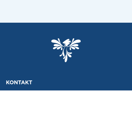
KONTAKT
Mosjøen Næringsforening
www.mosjoennf.no
Epost:
post@mosjoennf.no
MON's lokaler, Fearnleys gt 7-9, 2.etg
Postadr: Postboks 286, 8651 Mosjøen
Tlf: 976 79 375