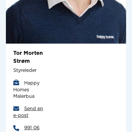
Tor Morten
Strøm
Styreleder
Happy
Homes
Malerbua
Send en
e-post
991 06