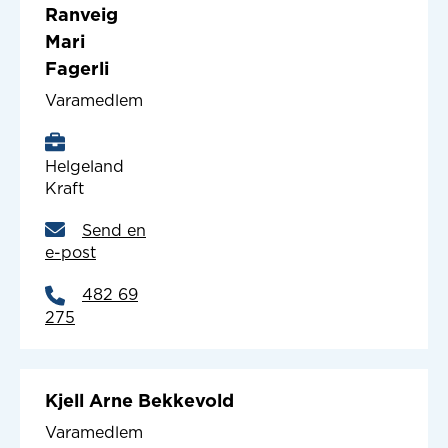
Ranveig
Mari
Fagerli
Varamedlem
Helgeland
Kraft
Send en
e-post
482 69
275
Kjell Arne Bekkevold
Varamedlem