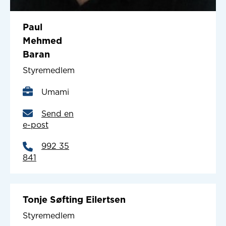
Paul
Mehmed
Baran
Styremedlem
Umami
Send en
e-post
992 35
841
Tonje Søfting Eilertsen
Styremedlem